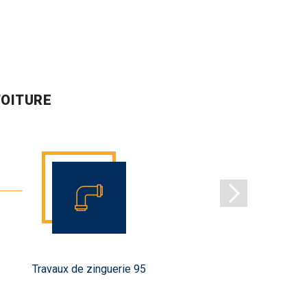
TOITURE
Travaux de zinguerie 95
Réparati