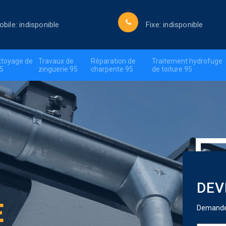
obile:
indisponible
Fixe:
indisponible
ttoyage de
Travaux de
Réparation de
Traitement hydrofuge
95
zinguerie 95
charpente 95
de toiture 95
DEV
E
Demandez