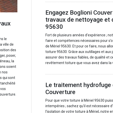
Engagez Boglioni Couver
travaux de nettoyage et
vaux
95630
Fort de plusieurs années d’expérience ; no
ns le
faire et compétences nécessaires pour s’occ
 ville de
de Mériel 95630. Et pour ce faire, nous al
osition des
toiture 95630. Grâce aux outillages et aux 
ger, poser,
assurer des travaux fiables, de qualité et ce
éneau, la
revêtement toiture que vous avez dans la v
tions soient
de nos
s qui sont
 étanchéité
Le traitement hydrofuge 
 vos
Couverture
Couverture.
Pour que votre toiture à Mériel 95630 pui
intempéries ; sachez qu’il est nécessaire d
l’isolation de votre toiture à Mériel, notre