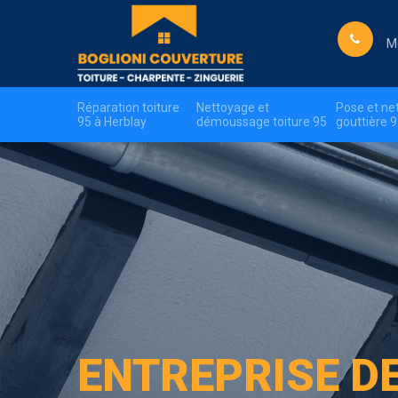
M
Réparation toiture
Nettoyage et
Pose et ne
95 à Herblay
démoussage toiture 95
gouttière 
ENTREPRISE D