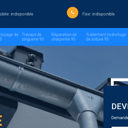
obile:
indisponible
Fixe:
indisponible
ttoyage de
Travaux de
Réparation de
Traitement hydrofuge
95
zinguerie 95
charpente 95
de toiture 95
DEV
E
Demandez