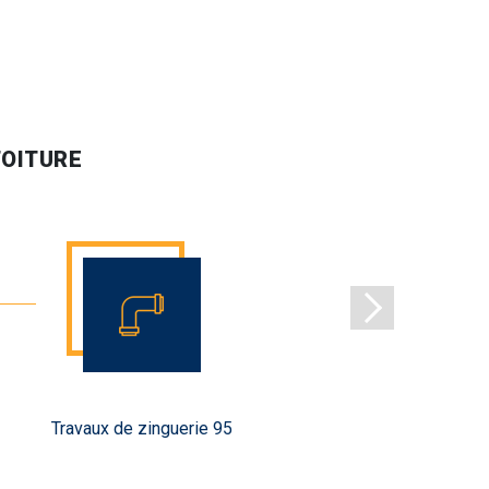
TOITURE
Travaux de zinguerie 95
Réparati