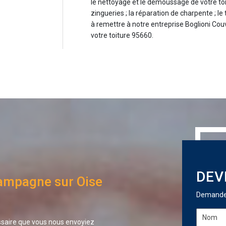
le nettoyage et le démoussage de votre toit
zingueries ; la réparation de charpente ; le
à remettre à notre entreprise Boglioni Cou
votre toiture 95660.
DEV
hampagne sur Oise
Demandez
essaire que vous nous envoyiez