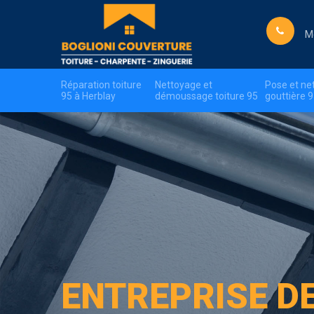
M
Réparation toiture
Nettoyage et
Pose et ne
95 à Herblay
démoussage toiture 95
gouttière 
ENTREPRISE D