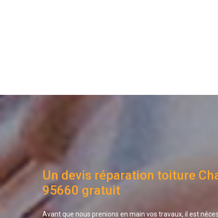
Un devis réparation toiture C
95660 gratuit
Avant que nous prenions en main vos travaux, il est néc