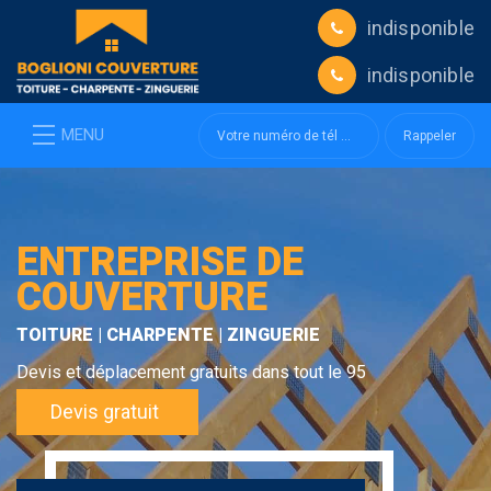
indisponible
indisponible
MENU
ENTREPRISE DE
COUVERTURE
TOITURE | CHARPENTE | ZINGUERIE
Devis et déplacement gratuits dans tout le 95
Devis gratuit